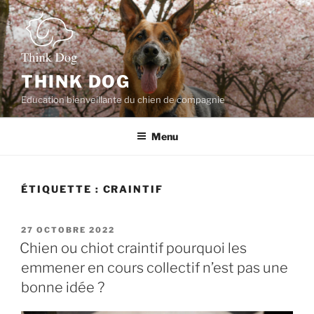
Aller
au
contenu
principal
THINK DOG
Education bienveillante du chien de compagnie
Menu
ÉTIQUETTE :
CRAINTIF
PUBLIÉ
27 OCTOBRE 2022
LE
Chien ou chiot craintif pourquoi les
emmener en cours collectif n’est pas une
bonne idée ?